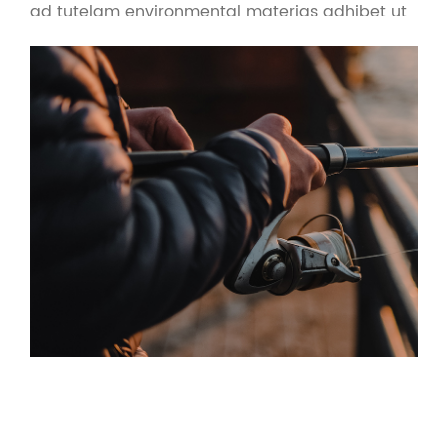
ad tutelam environmental materias adhibet ut
machinatio instrumenti hominis magis
amicabilis fiat. Ex principio qualitatis primae et
servitii primo, societas OEM et Lupum officia
praebet ad piscationes suppeditationes,
armamenta piscandi e-commercia et calces
piscatoriae crucis limites artifices.