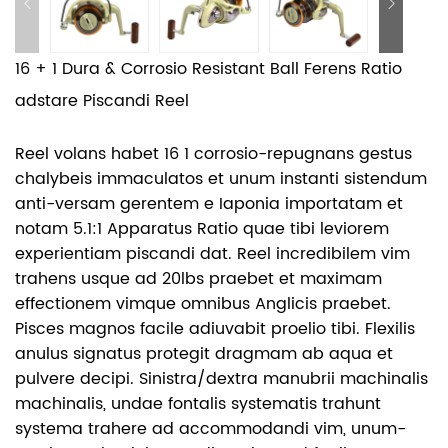
16 + 1 Dura & Corrosio Resistant Ball Ferens Ratio
adstare Piscandi Reel
Reel volans habet 16 1 corrosio-repugnans gestus
chalybeis immaculatos et unum instanti sistendum
anti-versam gerentem e Iaponia importatam et
notam 5.1:1 Apparatus Ratio quae tibi leviorem
experientiam piscandi dat. Reel incredibilem vim
trahens usque ad 20lbs praebet et maximam
effectionem vimque omnibus Anglicis praebet.
Pisces magnos facile adiuvabit proelio tibi. Flexilis
anulus signatus protegit dragmam ab aqua et
pulvere decipi. Sinistra/dextra manubrii machinalis
machinalis, undae fontalis systematis trahunt
systema trahere ad accommodandi vim, unum-