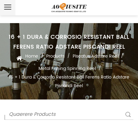
16 + 1 DURA & CORROSIO RESISTANT BALL
FERENS RATIO ADSTARE PISCANDI REEL
/
/
/
Home
Products
Piscatus Adstare Reel
/
Metal Fishing Spinning Reel
16 + 1 Dura & Corrosio Resistant Ball Ferens Ratio Adstare
Piscandi Reel