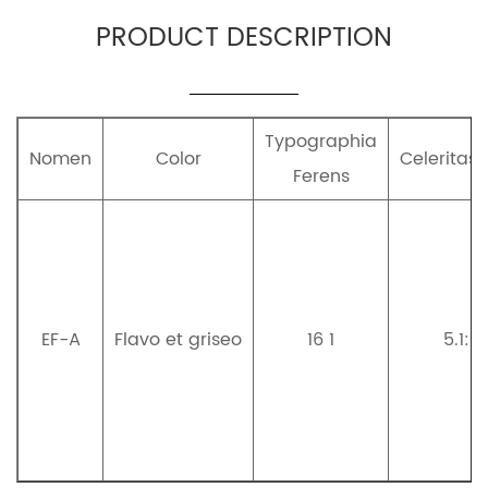
PRODUCT DESCRIPTION
Typographia
Nomen
Color
Celeritas 
Ferens
EF-A
Flavo et griseo
16 1
5.1: 1