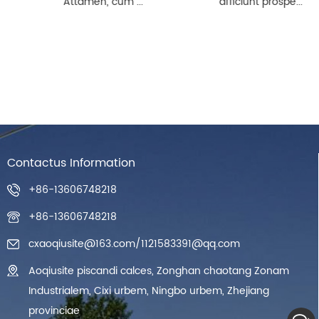
Attamen, cum ...
afficiunt prospe...
Contactus Information
+86-13606748218
+86-13606748218
cxaoqiusite@163.com
/
1121583391@qq.com
Aoqiusite piscandi calces, Zonghan chaotang Zonam
Industrialem, Cixi urbem, Ningbo urbem, Zhejiang
provinciae