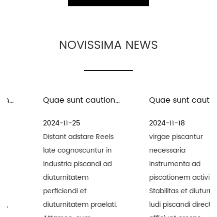
NOVISSIMA NEWS
Quae sunt cautiones ad sustentationem et curationem nerei longinqui nutat in ambitu marinis
Quae sunt cautiones ad victum piscandi calces et virgas piscandas?
2024-11-25
2024-11-18
Distant adstare Reels
virgae piscantur
late cognoscuntur in
necessaria
industria piscandi ad
instrumenta ad
diuturnitatem
piscationem activities.
perficiendi et
Stabilitas et diuturnitas
diuturnitatem praelati.
ludi piscandi directe