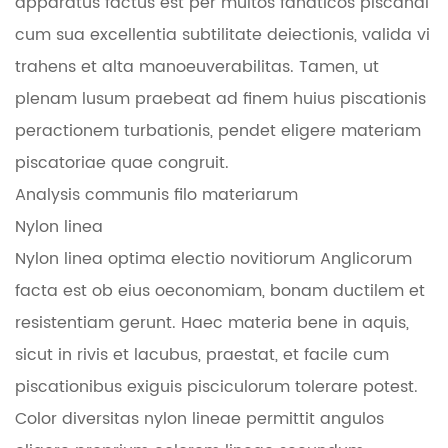
apparatus factus est per multos fanaticos piscandi
cum sua excellentia subtilitate deiectionis, valida vi
trahens et alta manoeuverabilitas. Tamen, ut
plenam lusum praebeat ad finem huius piscationis
peractionem turbationis, pendet eligere materiam
piscatoriae quae congruit.
Analysis communis filo materiarum
Nylon linea
Nylon linea optima electio novitiorum Anglicorum
facta est ob eius oeconomiam, bonam ductilem et
resistentiam gerunt. Haec materia bene in aquis,
sicut in rivis et lacubus, praestat, et facile cum
piscationibus exiguis pisciculorum tolerare potest.
Color diversitas nylon lineae permittit angulos