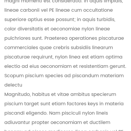
magni momenti est consideratio. In aquis limpidis,
lineae carbonii vel PE lineae cum occultatione
superiore aptius esse possunt; in aquis turbidis,
color diversitatis et oeconomiae nylon lineae
pulchriores sunt. Praeterea operationes piscaturae
commerciales quae crebris subsidiis linearum
piscaturae requirunt, nylon linea est etiam optima
electio ad eius oeconomiam et resistentiam gerunt.
Scopum piscium species ad piscandum materiam
delectu
Magnitudo, habitus et vitae ambitus specierum
piscium target sunt etiam factores keys in materia
piscandi eligendo. Nam pisciculi nylon lineis
adiuvantur propter oeconomiam et ductilem