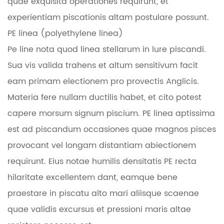
quae exquisita operationes requirunt, et
experientiam piscationis altam postulare possunt.
PE linea (polyethylene linea)
Pe line nota quod linea stellarum in lure piscandi.
Sua vis valida trahens et altum sensitivum facit
eam primam electionem pro provectis Anglicis.
Materia fere nullam ductilis habet, et cito potest
capere morsum signum piscium. PE linea aptissima
est ad piscandum occasiones quae magnos pisces
provocant vel longam distantiam abiectionem
requirunt. Eius notae humilis densitatis PE recta
hilaritate excellentem dant, eamque bene
praestare in piscatu alto mari aliisque scaenae
quae validis excursus et pressioni maris altae