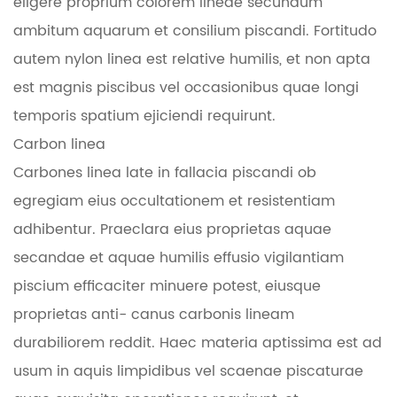
eligere proprium colorem lineae secundum
ambitum aquarum et consilium piscandi. Fortitudo
autem nylon linea est relative humilis, et non apta
est magnis piscibus vel occasionibus quae longi
temporis spatium ejiciendi requirunt.
Carbon linea
Carbones linea late in fallacia piscandi ob
egregiam eius occultationem et resistentiam
adhibentur. Praeclara eius proprietas aquae
secandae et aquae humilis effusio vigilantiam
piscium efficaciter minuere potest, eiusque
proprietas anti- canus carbonis lineam
durabiliorem reddit. Haec materia aptissima est ad
usum in aquis limpidibus vel scaenae piscaturae