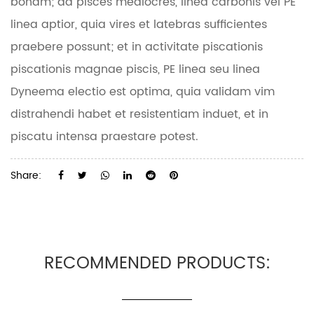
bonam; ad pisces mediocres, linea carbonis vel PE
linea aptior, quia vires et latebras sufficientes
praebere possunt; et in activitate piscationis
piscationis magnae piscis, PE linea seu linea
Dyneema electio est optima, quia validam vim
distrahendi habet et resistentiam induet, et in
piscatu intensa praestare potest.
Share:
RECOMMENDED PRODUCTS: